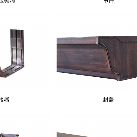
金檐沟
吊件
接器
封盖