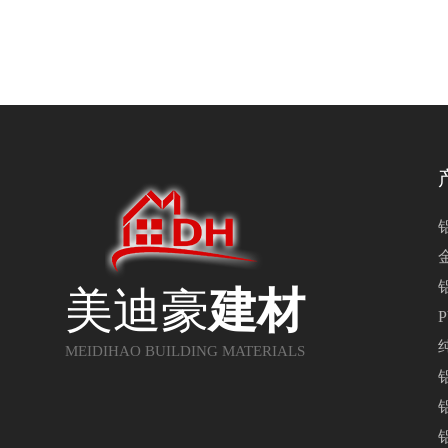
美迪豪
建材
MEIDIHAO BUILDING MATERIALS