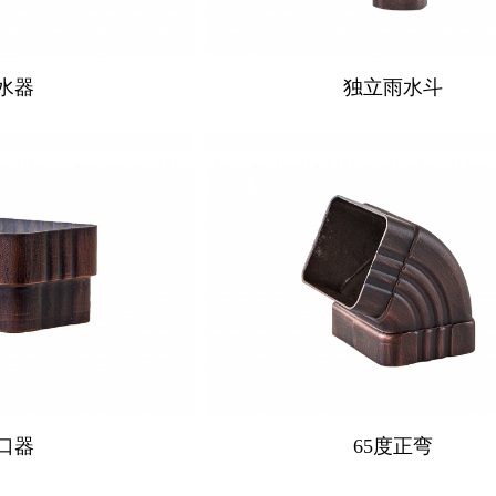
水器
独立雨水斗
口器
65度正弯