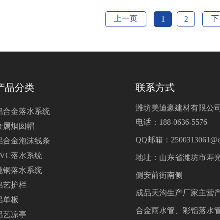
上一页
下
1
2
产品分类
联系方式
潍坊美迪豪建材有限公
铝合金落水系统
电话：188-0636-5576
金属烟囱帽
QQ邮箱：2500313061@q
铝合金泡沫线条
PVC落水系统
地址：山东省潍坊市寿
纯铜落水系统
侧安前街南侧
铝艺护栏
成品天沟生产厂家主营
铝单板
合金雨水管、彩铝落水
铝艺凉亭