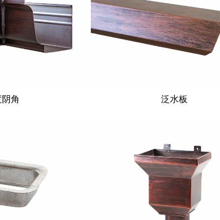
度阴角
泛水板