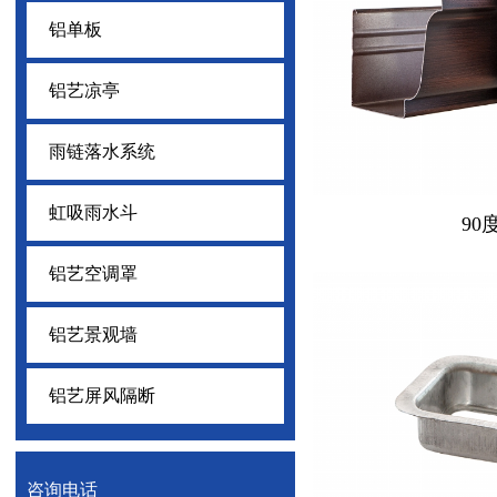
铝单板
铝艺凉亭
雨链落水系统
虹吸雨水斗
90
铝艺空调罩
铝艺景观墙
铝艺屏风隔断
咨询电话