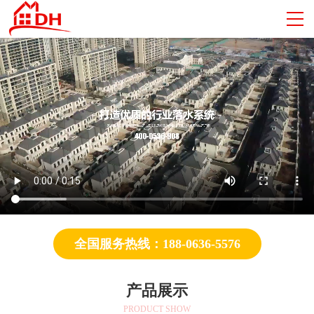
全国服务热线：188-0636-5576
产品展示
PRODUCT SHOW